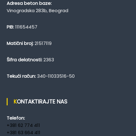
Adresa beton baze:
Vinogradska 283b, Beograd
PIB:
111654457
Matični broj:
21517119
Šifra delatnosti:
2363
Tekući račun:
340-11033516-50
KONTAKTIRAJTE NAS
Telefon:
+381 62 774 411
+381 63 664 411