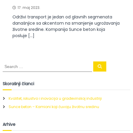
17. maj 2023.
Održivi transport je jedan od glavnih segmenata
današnjice sa akcentom na smanjenje ugrožavanja
životne sredine. Kompanija Sunce beton koja
posluje […]
S
S
e
e
a
a
r
c
r
Skorašnji članci
h
c
h
Kvalitet, iskustvo i inovacija u građevinskoj industriji
f
Sunce beton – Kamioni koji čuvaju životnu sredinu
o
r
:
Arhive